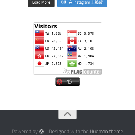
Load More
在 Instagram 上追蹤
Powered by
- Designed with the
Hueman theme