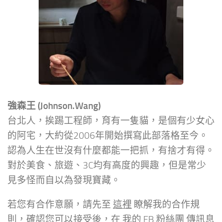
強森王 (Johnson.Wang)
台北人，挨踢工程師，育有一隻貓，是個有少女心
的阿宅，大約從2006年開始撰寫此部落格至今。
認為人生在世沒有什麼都能一把抓，有捨才有得。
對於美食、旅遊、3C均有高度的興趣，但是常少
見多怪而自以為發現寶藏。
若您有合作意願，請先至
這裡
瞭解我的合作規
則，確認您可以接受後，在
我的 FB 粉絲團
傳訊息