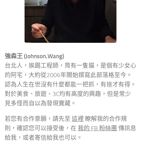
強森王 (Johnson.Wang)
台北人，挨踢工程師，育有一隻貓，是個有少女心
的阿宅，大約從2006年開始撰寫此部落格至今。
認為人生在世沒有什麼都能一把抓，有捨才有得。
對於美食、旅遊、3C均有高度的興趣，但是常少
見多怪而自以為發現寶藏。
若您有合作意願，請先至
這裡
瞭解我的合作規
則，確認您可以接受後，在
我的 FB 粉絲團
傳訊息
給我，或者寄信給我也可以。