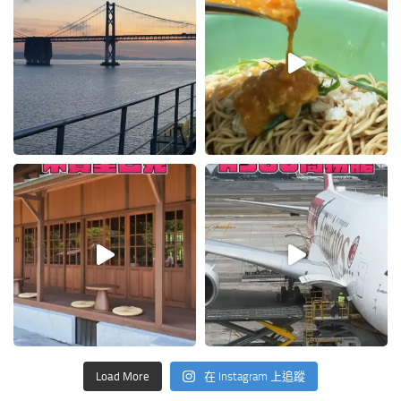
Load More
在 Instagram 上追蹤