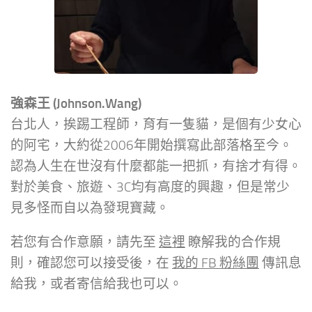
強森王 (Johnson.Wang)
台北人，挨踢工程師，育有一隻貓，是個有少女心
的阿宅，大約從2006年開始撰寫此部落格至今。
認為人生在世沒有什麼都能一把抓，有捨才有得。
對於美食、旅遊、3C均有高度的興趣，但是常少
見多怪而自以為發現寶藏。
若您有合作意願，請先至
這裡
瞭解我的合作規
則，確認您可以接受後，在
我的 FB 粉絲團
傳訊息
給我，或者寄信給我也可以。