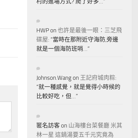
村的進場方式? 爬了好多…
”
HWP
on
也許是最後一眼：三芝飛
碟屋
: “
當時在那附近守海防,旁邊
就是一個海防班哨…
”
Johnson.Wang
on
王記府城肉粽
:
“
就一種感覺，就是覺得小時候的
比較好吃，但…
”
匿名訪客
on
山海樓台菜餐廳 米其
林一星 這鍋湯要五千元究竟為