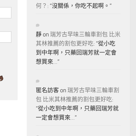
何？
: “
沒關係，你吃不起啊。
”
靜
on
瑞芳古早味三輪車割包 比米
其林推薦的割包更好吃
: “
從小吃
到中年啊，只藥回瑞芳就一定會
想買來…
”
匿名訪客
on
瑞芳古早味三輪車割
包 比米其林推薦的割包更好吃
:
“
從小吃到中年啊，只藥回瑞芳就
一定會想買來…
”