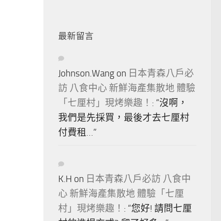
最新留言
Johnson.Wang
on
日本青森八戶必
訪 八食中心 新鮮海產集散地 體驗
「七厘村」現烤樂趣！
: “
沒啊，
我們是先採買，最後才去七厘村
付費租…
”
K.H
on
日本青森八戶必訪 八食中
心 新鮮海產集散地 體驗「七厘
村」現烤樂趣！
: “
您好! 請問七厘