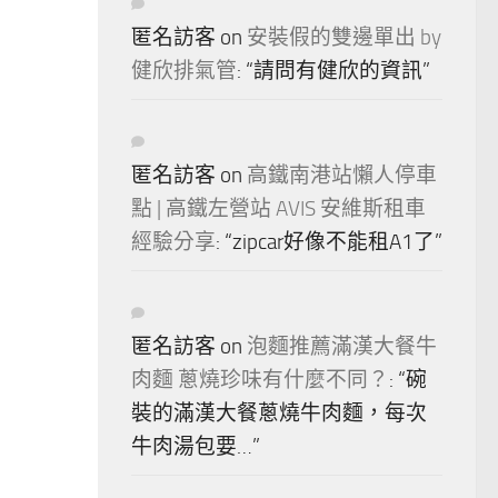
匿名訪客
on
安裝假的雙邊單出 by
健欣排氣管
: “
請問有健欣的資訊
”
匿名訪客
on
高鐵南港站懶人停車
點 | 高鐵左營站 AVIS 安維斯租車
經驗分享
: “
zipcar好像不能租A1了
”
匿名訪客
on
泡麵推薦滿漢大餐牛
肉麵 蔥燒珍味有什麼不同？
: “
碗
裝的滿漢大餐蔥燒牛肉麵，每次
牛肉湯包要…
”