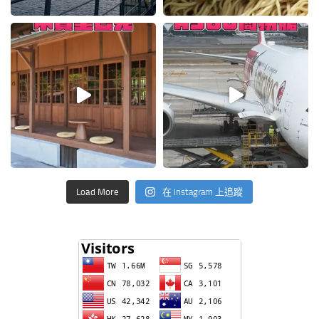
Load More
在 Instagram 上追蹤