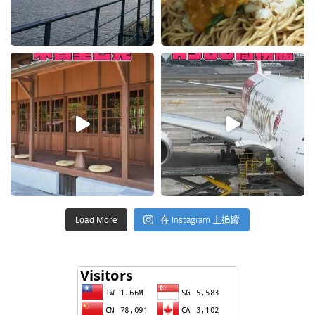
Load More
在 Instagram 上追蹤