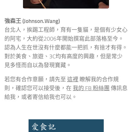
強森王 (Johnson.Wang)
台北人，挨踢工程師，育有一隻貓，是個有少女心
的阿宅，大約從2006年開始撰寫此部落格至今。
認為人生在世沒有什麼都能一把抓，有捨才有得。
對於美食、旅遊、3C均有高度的興趣，但是常少
見多怪而自以為發現寶藏。
若您有合作意願，請先至
這裡
瞭解我的合作規
則，確認您可以接受後，在
我的 FB 粉絲團
傳訊息
給我，或者寄信給我也可以。