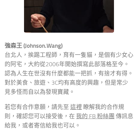
強森王 (Johnson.Wang)
台北人，挨踢工程師，育有一隻貓，是個有少女心
的阿宅，大約從2006年開始撰寫此部落格至今。
認為人生在世沒有什麼都能一把抓，有捨才有得。
對於美食、旅遊、3C均有高度的興趣，但是常少
見多怪而自以為發現寶藏。
若您有合作意願，請先至
這裡
瞭解我的合作規
則，確認您可以接受後，在
我的 FB 粉絲團
傳訊息
給我，或者寄信給我也可以。