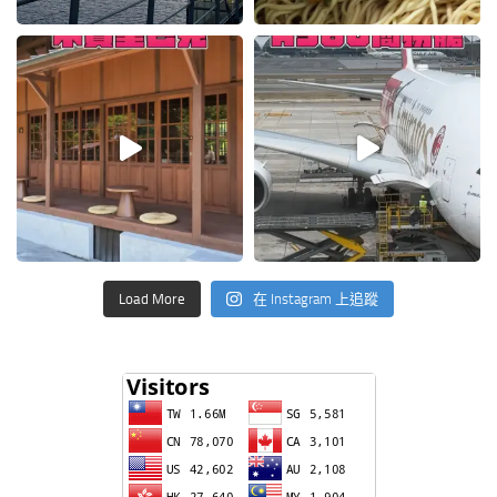
Load More
在 Instagram 上追蹤