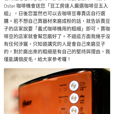
Oster 咖啡機會送您「豆工房達人嚴選咖啡豆五入
組」，日後您當然也可以去咖啡豆專賣店自行選
購。若不想自己買器材來磨成粉的話，就告訴賣豆
子的店家說要「義式咖啡機用的粗細」即可，賣咖
啡豆的店家就會幫您磨好了。不過這方面我幾乎沒
有任何涉獵，只知道講究的人是會自己來磨豆子
的，對於磨出來的粗細是有自己的堅持與理由，我
僅能講個皮毛，給大家參考囉！