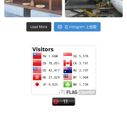
Load More
在 Instagram 上追蹤