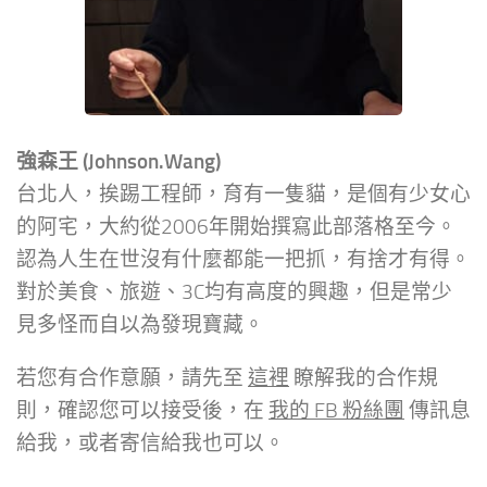
強森王 (Johnson.Wang)
台北人，挨踢工程師，育有一隻貓，是個有少女心
的阿宅，大約從2006年開始撰寫此部落格至今。
認為人生在世沒有什麼都能一把抓，有捨才有得。
對於美食、旅遊、3C均有高度的興趣，但是常少
見多怪而自以為發現寶藏。
若您有合作意願，請先至
這裡
瞭解我的合作規
則，確認您可以接受後，在
我的 FB 粉絲團
傳訊息
給我，或者寄信給我也可以。