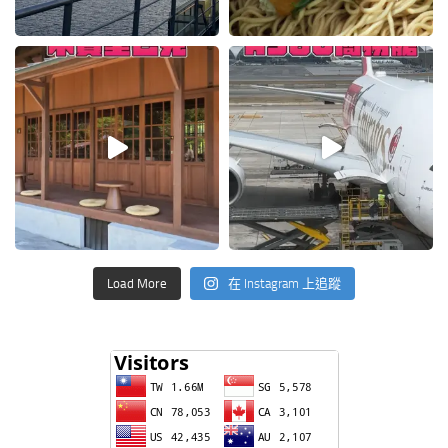
Load More
在 Instagram 上追蹤