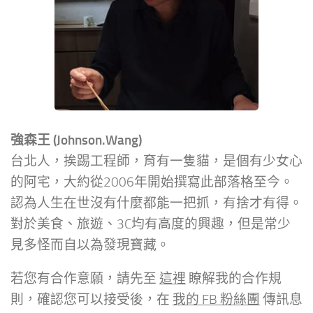
強森王 (Johnson.Wang)
台北人，挨踢工程師，育有一隻貓，是個有少女心
的阿宅，大約從2006年開始撰寫此部落格至今。
認為人生在世沒有什麼都能一把抓，有捨才有得。
對於美食、旅遊、3C均有高度的興趣，但是常少
見多怪而自以為發現寶藏。
若您有合作意願，請先至
這裡
瞭解我的合作規
則，確認您可以接受後，在
我的 FB 粉絲團
傳訊息