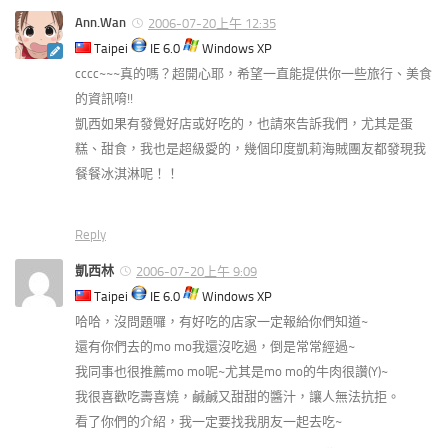
Ann.Wan
2006-07-20上午 12:35
Taipei
IE 6.0
Windows XP
cccc~~~真的嗎？超開心耶，希望一直能提供你一些旅行、美食
的資訊唷!!
凱西如果有發覺好店或好吃的，也請來告訴我們，尤其是蛋
糕、甜食，我也是超級愛的，幾個印度凱莉海賊團友都發現我
餐餐冰淇淋呢！！
Reply
凱西林
2006-07-20上午 9:09
Taipei
IE 6.0
Windows XP
哈哈，沒問題囉，有好吃的店家一定報給你們知道~
還有你們去的mo mo我還沒吃過，倒是常常經過~
我同事也很推薦mo mo呢~尤其是mo mo的牛肉很讚(Y)~
我很喜歡吃壽喜燒，鹹鹹又甜甜的醬汁，讓人無法抗拒。
看了你們的介紹，我一定要找我朋友一起去吃~