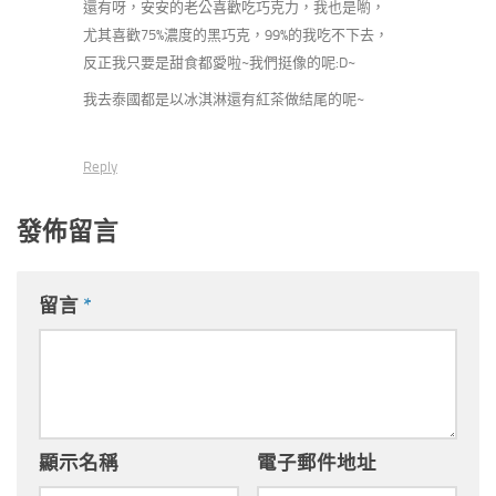
還有呀，安安的老公喜歡吃巧克力，我也是喲，
尤其喜歡75%濃度的黑巧克，99%的我吃不下去，
反正我只要是甜食都愛啦~我們挺像的呢:D~
我去泰國都是以冰淇淋還有紅茶做結尾的呢~
Reply
發佈留言
留言
*
顯示名稱
電子郵件地址