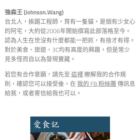
強森王 (Johnson.Wang)
台北人，挨踢工程師，育有一隻貓，是個有少女心
的阿宅，大約從2006年開始撰寫此部落格至今。
認為人生在世沒有什麼都能一把抓，有捨才有得。
對於美食、旅遊、3C均有高度的興趣，但是常少
見多怪而自以為發現寶藏。
若您有合作意願，請先至
這裡
瞭解我的合作規
則，確認您可以接受後，在
我的 FB 粉絲團
傳訊息
給我，或者寄信給我也可以。