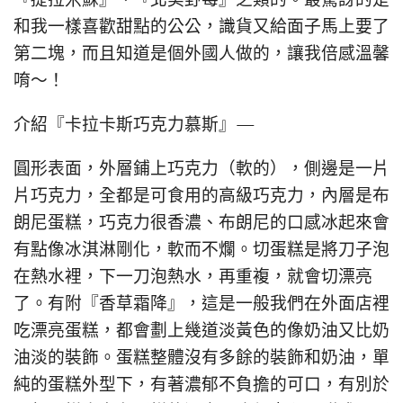
『提拉米蘇』、『北美野莓』之類的。最驚訝的是
和我一樣喜歡甜點的公公，識貨又給面子馬上要了
第二塊，而且知道是個外國人做的，讓我倍感溫馨
唷～！
介紹『卡拉卡斯巧克力慕斯』—
圓形表面，外層鋪上巧克力（軟的），側邊是一片
片巧克力，全都是可食用的高級巧克力，內層是布
朗尼蛋糕，巧克力很香濃、布朗尼的口感冰起來會
有點像冰淇淋剛化，軟而不爛。切蛋糕是將刀子泡
在熱水裡，下一刀泡熱水，再重複，就會切漂亮
了。有附『香草霜降』，這是一般我們在外面店裡
吃漂亮蛋糕，都會劃上幾道淡黃色的像奶油又比奶
油淡的裝飾。蛋糕整體沒有多餘的裝飾和奶油，單
純的蛋糕外型下，有著濃郁不負擔的可口，有別於