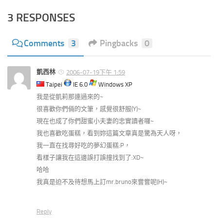
3 RESPONSES
Comments
3
Pingbacks
0
凱西林
2006-07-19下午 1:59
Taipei
IE 6.0
Windows XP
我是從凱莉那連過來的~
很喜歡你們倆的文筆，感覺很舒服(Y)~
現在也成了你們甜蜜小夫妻的忠實讀者囉~
我也喜歡吃蛋糕，看到妳這篇文章真是驚為天人呀，
我一直在找尋好吃的夢幻蛋糕:P，
看樣子讓我在這邊誤打誤撞找到了:XD~
哈哈
我真是迫不及待想馬上訂mr.bruno來嘗嘗呢(H)~
Reply