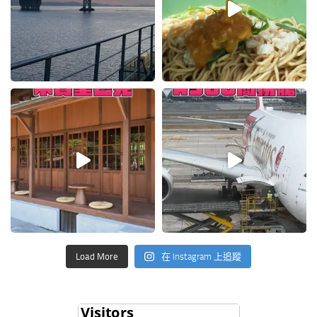
Load More
在 Instagram 上追蹤