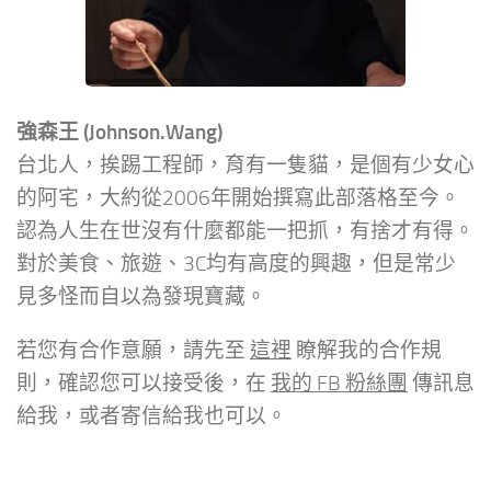
強森王 (Johnson.Wang)
台北人，挨踢工程師，育有一隻貓，是個有少女心
的阿宅，大約從2006年開始撰寫此部落格至今。
認為人生在世沒有什麼都能一把抓，有捨才有得。
對於美食、旅遊、3C均有高度的興趣，但是常少
見多怪而自以為發現寶藏。
若您有合作意願，請先至
這裡
瞭解我的合作規
則，確認您可以接受後，在
我的 FB 粉絲團
傳訊息
給我，或者寄信給我也可以。