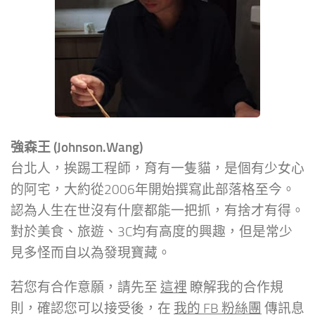
強森王 (Johnson.Wang)
台北人，挨踢工程師，育有一隻貓，是個有少女心
的阿宅，大約從2006年開始撰寫此部落格至今。
認為人生在世沒有什麼都能一把抓，有捨才有得。
對於美食、旅遊、3C均有高度的興趣，但是常少
見多怪而自以為發現寶藏。
若您有合作意願，請先至
這裡
瞭解我的合作規
則，確認您可以接受後，在
我的 FB 粉絲團
傳訊息