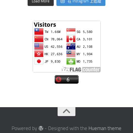
Load More
在 Instagram 上追蹤
Powered by
- Designed with the
Hueman theme