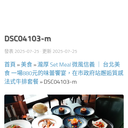
DSC04103-m
發表
2025-07-25
· 更新
2025-07-25
首頁
»
美食
»
瀧厚 Set Meal 微風信義 ｜ 台北美
食 一場880元的味蕾饗宴，在市政府站邂逅質感
法式牛排套餐
»
DSC04103-m