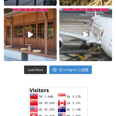
Load More
在 Instagram 上追蹤