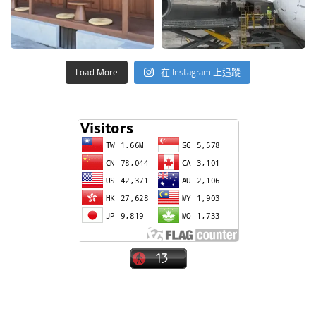
Load More
在 Instagram 上追蹤