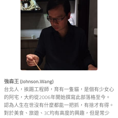
強森王 (Johnson.Wang)
台北人，挨踢工程師，育有一隻貓，是個有少女心
的阿宅，大約從2006年開始撰寫此部落格至今。
認為人生在世沒有什麼都能一把抓，有捨才有得。
對於美食、旅遊、3C均有高度的興趣，但是常少