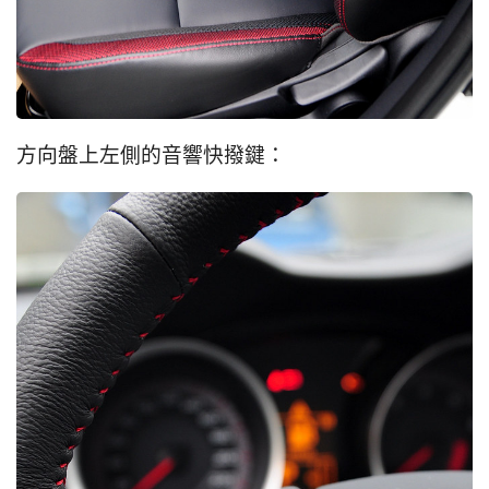
方向盤上左側的音響快撥鍵：