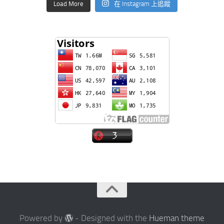
Load More
在 Instagram 上追蹤
Powered by
- Designed with the
Hueman theme