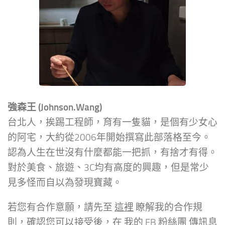
強森王 (Johnson.Wang)
台北人，挨踢工程師，育有一隻貓，是個有少女心
的阿宅，大約從2006年開始撰寫此部落格至今。
認為人生在世沒有什麼都能一把抓，有捨才有得。
對於美食、旅遊、3C均有高度的興趣，但是常少
見多怪而自以為發現寶藏。
若您有合作意願，請先至
這裡
瞭解我的合作規
則，確認您可以接受後，在
我的 FB 粉絲團
傳訊息