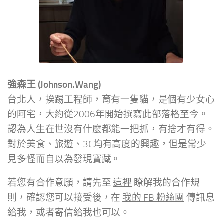
強森王 (Johnson.Wang)
台北人，挨踢工程師，育有一隻貓，是個有少女心
的阿宅，大約從2006年開始撰寫此部落格至今。
認為人生在世沒有什麼都能一把抓，有捨才有得。
對於美食、旅遊、3C均有高度的興趣，但是常少
見多怪而自以為發現寶藏。
若您有合作意願，請先至
這裡
瞭解我的合作規
則，確認您可以接受後，在
我的 FB 粉絲團
傳訊息
給我，或者寄信給我也可以。