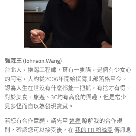
強森王 (Johnson.Wang)
台北人，挨踢工程師，育有一隻貓，是個有少女心
的阿宅，大約從2006年開始撰寫此部落格至今。
認為人生在世沒有什麼都能一把抓，有捨才有得。
對於美食、旅遊、3C均有高度的興趣，但是常少
見多怪而自以為發現寶藏。
若您有合作意願，請先至
這裡
瞭解我的合作規
則，確認您可以接受後，在
我的 FB 粉絲團
傳訊息