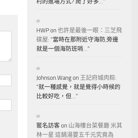
村的進場方式? 爬了好多…
”
HWP
on
也許是最後一眼：三芝飛
碟屋
: “
當時在那附近守海防,旁邊
就是一個海防班哨…
”
Johnson.Wang
on
王記府城肉粽
:
“
就一種感覺，就是覺得小時候的
比較好吃，但…
”
匿名訪客
on
山海樓台菜餐廳 米其
林一星 這鍋湯要五千元究竟為