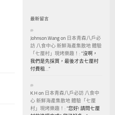
最新留言
Johnson.Wang
on
日本青森八戶必
訪 八食中心 新鮮海產集散地 體驗
「七厘村」現烤樂趣！
: “
沒啊，
我們是先採買，最後才去七厘村
付費租…
”
K.H
on
日本青森八戶必訪 八食中
心 新鮮海產集散地 體驗「七厘
村」現烤樂趣！
: “
您好! 請問七厘