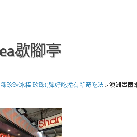
tea歇腳亭
紅豆粉粿珍珠冰棒 珍珠Q彈好吃還有新奇吃法
»
澳洲墨爾