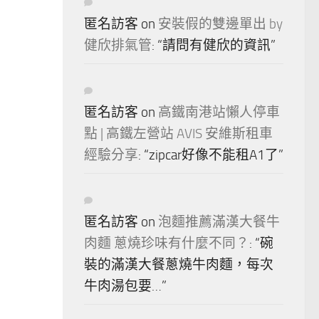
匿名訪客
on
安裝假的雙邊單出 by
健欣排氣管
: “
請問有健欣的資訊
”
匿名訪客
on
高鐵南港站懶人停車
點 | 高鐵左營站 AVIS 安維斯租車
經驗分享
: “
zipcar好像不能租A1了
”
匿名訪客
on
泡麵推薦滿漢大餐牛
肉麵 蔥燒珍味有什麼不同？
: “
碗
裝的滿漢大餐蔥燒牛肉麵，每次
牛肉湯包要…
”