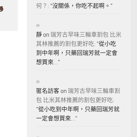
何？
: “
沒關係，你吃不起啊。
”
靜
on
瑞芳古早味三輪車割包 比米
其林推薦的割包更好吃
: “
從小吃
到中年啊，只藥回瑞芳就一定會
想買來…
”
匿名訪客
on
瑞芳古早味三輪車割
包 比米其林推薦的割包更好吃
:
“
從小吃到中年啊，只藥回瑞芳就
一定會想買來…
”