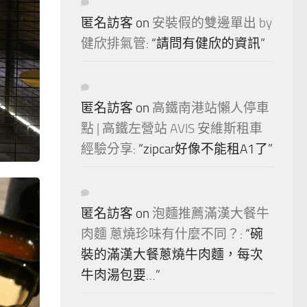
匿名訪客
on
安裝假的雙邊單出 by
健欣排氣管
: “
請問有健欣的資訊
”
匿名訪客
on
高鐵南港站懶人停車
點 | 高鐵左營站 AVIS 安維斯租車
經驗分享
: “
zipcar好像不能租A1了
”
匿名訪客
on
泡麵推薦滿漢大餐牛
肉麵 蔥燒珍味有什麼不同？
: “
碗
裝的滿漢大餐蔥燒牛肉麵，每次
牛肉湯包要…
”