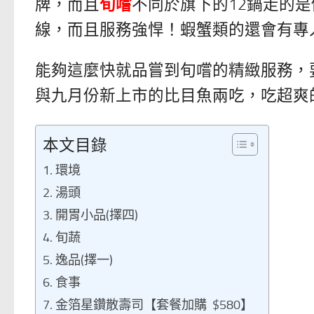
牌，而且
旬嚐
不同於旗下的12鍋走的
線，而且服務強悍！蝦蟹類的還會有專
能夠這麼快就品嘗到旬嚐的精緻服務，
與九月份新上市的比目魚兩吃，吃超爽
本文目錄
環境
湯頭
開胃小品(擇四)
旬蔬
逸品(擇一)
食事
金箔星鑽散壽司【套餐加購 $580】