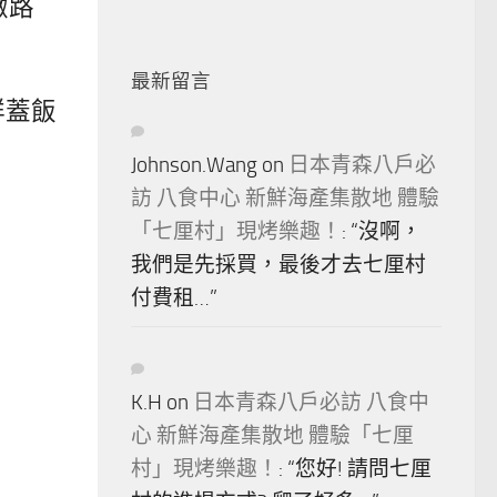
緻路
最新留言
鮮蓋飯
Johnson.Wang
on
日本青森八戶必
訪 八食中心 新鮮海產集散地 體驗
「七厘村」現烤樂趣！
: “
沒啊，
我們是先採買，最後才去七厘村
付費租…
”
K.H
on
日本青森八戶必訪 八食中
心 新鮮海產集散地 體驗「七厘
村」現烤樂趣！
: “
您好! 請問七厘