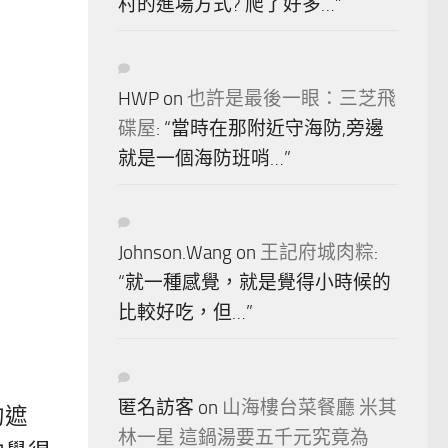
村的進場方式? 爬了好多…
”
HWP
on
也許是最後一眼：三芝飛
碟屋
: “
當時在那附近守海防,旁邊
就是一個海防班哨…
”
Johnson.Wang
on
王記府城肉粽
:
“
就一種感覺，就是覺得小時候的
比較好吃，但…
”
匿名訪客
on
山海樓台菜餐廳 米其
的遮
林一星 這鍋湯要五千元究竟為