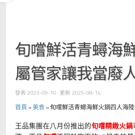
旬嚐鮮活青蟳海鮮
屬管家讓我當廢
發表
2023-09-10
· 更新
2025-08-14
首頁
»
美食
»
旬嚐鮮活青蟳海鮮火鍋四人海陸
王品集團在八月份推出的
旬嚐精緻火鍋