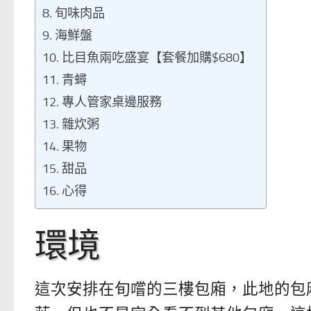
旬味肉品
海鮮盤
比目魚兩吃盛宴【套餐加購$680】
青蟳
專人管家桌邊服務
雜炊粥
果物
甜品
心得
環境
這次安排在旬嚐的三樓包廂，此地的包