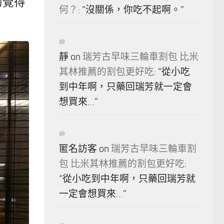
的覺得
何？
: “
沒關係，你吃不起啊。
”
靜
on
瑞芳古早味三輪車割包 比米
其林推薦的割包更好吃
: “
從小吃
到中年啊，只藥回瑞芳就一定會
想買來…
”
匿名訪客
on
瑞芳古早味三輪車割
包 比米其林推薦的割包更好吃
:
“
從小吃到中年啊，只藥回瑞芳就
一定會想買來…
”