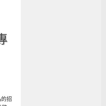
專
品的招