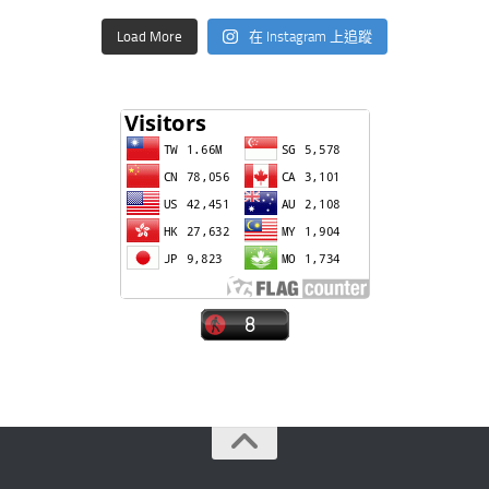
Load More
在 Instagram 上追蹤