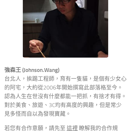
強森王 (Johnson.Wang)
台北人，挨踢工程師，育有一隻貓，是個有少女心
的阿宅，大約從2006年開始撰寫此部落格至今。
認為人生在世沒有什麼都能一把抓，有捨才有得。
對於美食、旅遊、3C均有高度的興趣，但是常少
見多怪而自以為發現寶藏。
若您有合作意願，請先至
這裡
瞭解我的合作規