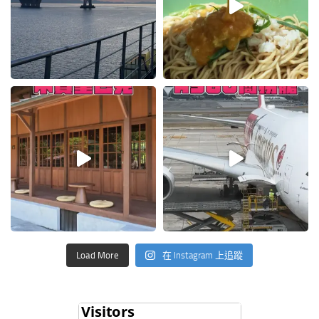
Load More
在 Instagram 上追蹤