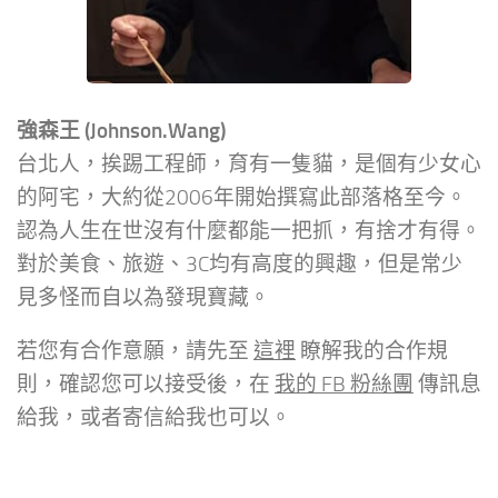
強森王 (Johnson.Wang)
台北人，挨踢工程師，育有一隻貓，是個有少女心
的阿宅，大約從2006年開始撰寫此部落格至今。
認為人生在世沒有什麼都能一把抓，有捨才有得。
對於美食、旅遊、3C均有高度的興趣，但是常少
見多怪而自以為發現寶藏。
若您有合作意願，請先至
這裡
瞭解我的合作規
則，確認您可以接受後，在
我的 FB 粉絲團
傳訊息
給我，或者寄信給我也可以。