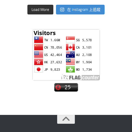
Load More
在 Instagram 上追蹤