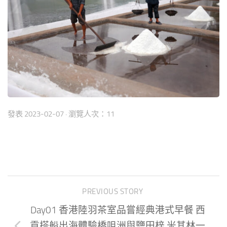
發表
2023-02-07
· 瀏覽人次：11
PREVIOUS STORY
Day01 香港陸羽茶室品嘗經典港式早餐 西
貢搭船出海體驗橋咀洲與鹽田梓 米其林一