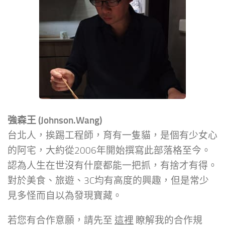
強森王 (Johnson.Wang)
台北人，挨踢工程師，育有一隻貓，是個有少女心
的阿宅，大約從2006年開始撰寫此部落格至今。
認為人生在世沒有什麼都能一把抓，有捨才有得。
對於美食、旅遊、3C均有高度的興趣，但是常少
見多怪而自以為發現寶藏。
若您有合作意願，請先至
這裡
瞭解我的合作規