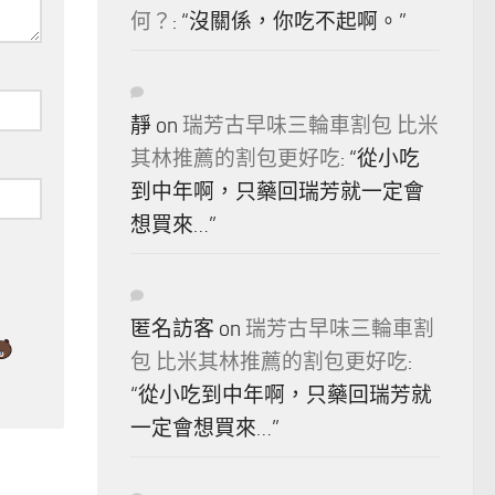
何？
: “
沒關係，你吃不起啊。
”
靜
on
瑞芳古早味三輪車割包 比米
其林推薦的割包更好吃
: “
從小吃
到中年啊，只藥回瑞芳就一定會
想買來…
”
匿名訪客
on
瑞芳古早味三輪車割
包 比米其林推薦的割包更好吃
:
“
從小吃到中年啊，只藥回瑞芳就
一定會想買來…
”