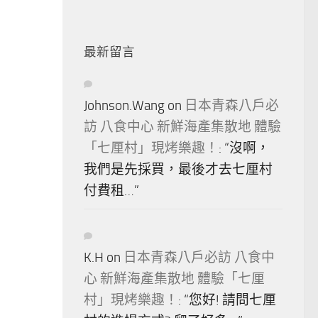
最新留言
Johnson.Wang
on
日本青森八戶必
訪 八食中心 新鮮海產集散地 體驗
「七厘村」現烤樂趣！
: “
沒啊，
我們是先採買，最後才去七厘村
付費租…
”
K.H
on
日本青森八戶必訪 八食中
心 新鮮海產集散地 體驗「七厘
村」現烤樂趣！
: “
您好! 請問七厘