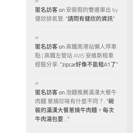
匿名訪客
on
安裝假的雙邊單出 by
健欣排氣管
: “
請問有健欣的資訊
”
匿名訪客
on
高鐵南港站懶人停車
點 | 高鐵左營站 AVIS 安維斯租車
經驗分享
: “
zipcar好像不能租A1了
”
匿名訪客
on
泡麵推薦滿漢大餐牛
肉麵 蔥燒珍味有什麼不同？
: “
碗
裝的滿漢大餐蔥燒牛肉麵，每次
牛肉湯包要…
”