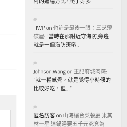
村的進場方式? 爬了好多…
”
HWP
on
也許是最後一眼：三芝飛
碟屋
: “
當時在那附近守海防,旁邊
就是一個海防班哨…
”
Johnson.Wang
on
王記府城肉粽
:
“
就一種感覺，就是覺得小時候的
比較好吃，但…
”
匿名訪客
on
山海樓台菜餐廳 米其
林一星 這鍋湯要五千元究竟為