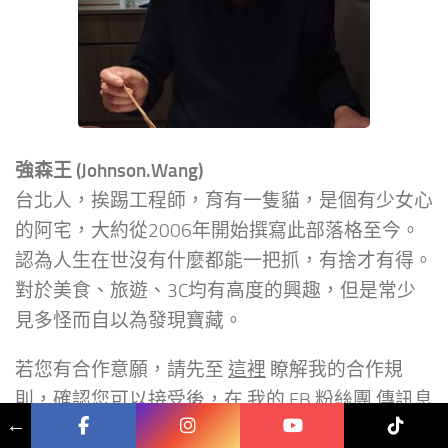
強森王 (Johnson.Wang)
台北人，挨踢工程師，育有一隻貓，是個有少女心
的阿宅，大約從2006年開始撰寫此部落格至今。
認為人生在世沒有什麼都能一把抓，有捨才有得。
對於美食、旅遊、3C均有高度的興趣，但是常少
見多怪而自以為發現寶藏。
若您有合作意願，請先至
這裡
瞭解我的合作規
則，確認您可以接受後，在
我的 FB 粉絲團
傳訊息
←
給我，或者寄信給我也可以。