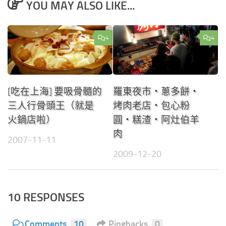
YOU MAY ALSO LIKE...
4
4
[吃在上海] 要吸骨髓的
羅東夜市‧蔥多餅‧
三人行骨頭王（就是
烤肉老店‧包心粉
火鍋店啦）
圓‧糕渣‧阿灶伯羊
肉
2007-11-11
2009-12-20
10 RESPONSES
Comments
10
Pingbacks
0