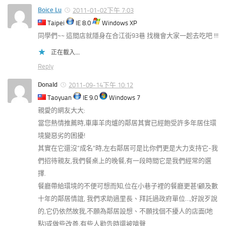
Boice Lu
2011-01-02下午 7:03
Taipei
IE 8.0
Windows XP
同學們~~ 這間店就隱身在合江街93巷 找機會大家一起去吃吧 !!!
正在載入...
Reply
Donald
2011-09-14下午 10:12
Taoyuan
IE 9.0
Windows 7
親愛的網友大大:
當您熱情推薦時,車庫羊肉爐的鄰居其實已經飽受許多年居住環
境變惡劣的困擾!
其實在它還沒”成名”時,左右鄰居可是比你們更是大力支持它-我
們招待親友,我們餐桌上的晚餐,有一段時間它是我們經常的選
擇.
餐廳帶給環境的不便可想而知,位在小巷子裡的餐廳更甚!顧及數
十年的鄰居情誼, 我們求助過里長、拜託過政府單位…,好說歹說
的,它仍依然故我,不願為鄰居設想、不願找個不擾人的店面(地
點)或做些改善,有些人勸告時還被嗆聲