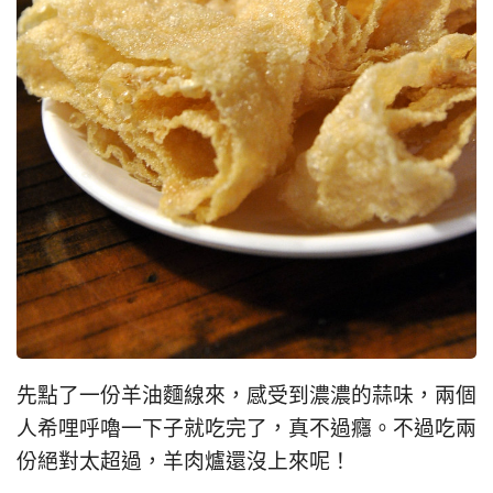
先點了一份羊油麵線來，感受到濃濃的蒜味，兩個
人希哩呼嚕一下子就吃完了，真不過癮。不過吃兩
份絕對太超過，羊肉爐還沒上來呢！