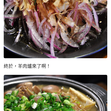
終於，羊肉爐來了啊！