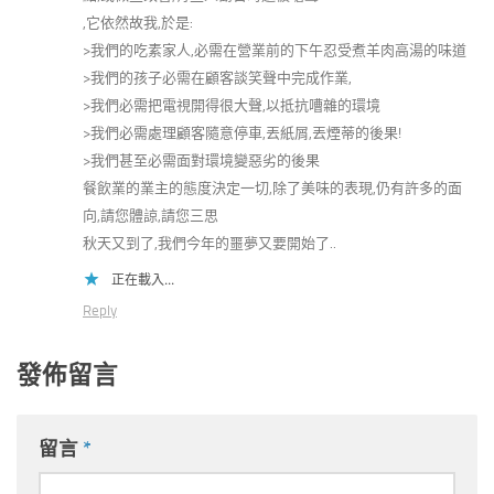
,它依然故我,於是:
>我們的吃素家人,必需在營業前的下午忍受煮羊肉高湯的味道
>我們的孩子必需在顧客談笑聲中完成作業,
>我們必需把電視開得很大聲,以抵抗嘈雜的環境
>我們必需處理顧客隨意停車,丟紙屑,丟煙蒂的後果!
>我們甚至必需面對環境變惡劣的後果
餐飲業的業主的態度決定一切,除了美味的表現,仍有許多的面
向,請您體諒,請您三思
秋天又到了,我們今年的噩夢又要開始了..
正在載入...
Reply
發佈留言
留言
*