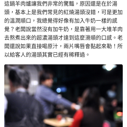
這鍋羊肉爐讓我們非常的驚豔，原因還是在於湯
頭，基本上是我們常見的紅燒湯頭沒錯，可是更加
的溫潤順口，我總覺得好像有加入牛奶一樣的感
覺？老闆說當然沒有加牛奶，是靠著用一大堆羊肉
去熬煮出來的超濃湯頭才達到這麼滑順的口感。老
闆還說如果直接喝原汁，兩片嘴唇會黏起來勒！所
以給客人的湯頭其實已經有稀釋過。