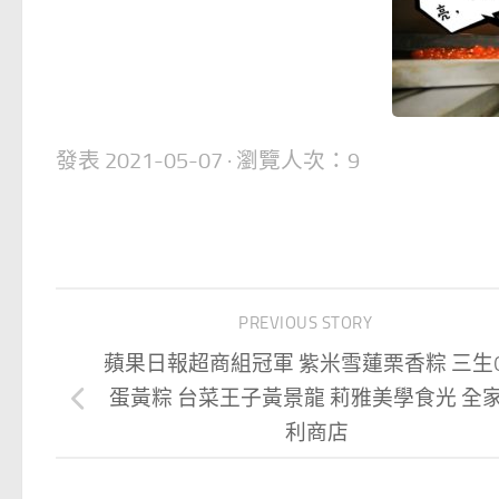
發表
2021-05-07
· 瀏覽人次：9
PREVIOUS STORY
蘋果日報超商組冠軍 紫米雪蓮栗香粽 三生
蛋黃粽 台菜王子黃景龍 莉雅美學食光 全
利商店