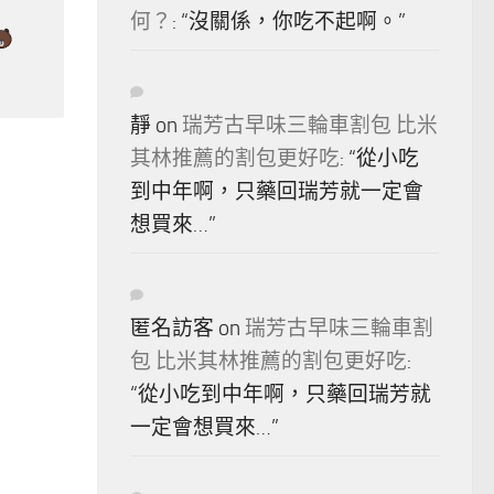
何？
: “
沒關係，你吃不起啊。
”
靜
on
瑞芳古早味三輪車割包 比米
其林推薦的割包更好吃
: “
從小吃
到中年啊，只藥回瑞芳就一定會
想買來…
”
匿名訪客
on
瑞芳古早味三輪車割
包 比米其林推薦的割包更好吃
:
“
從小吃到中年啊，只藥回瑞芳就
一定會想買來…
”