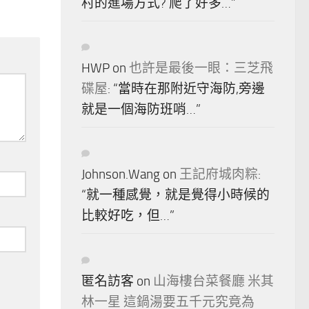
村的進場方式? 爬了好多…
”
HWP
on
也許是最後一眼：三芝飛
碟屋
: “
當時在那附近守海防,旁邊
就是一個海防班哨…
”
Johnson.Wang
on
王記府城肉粽
:
“
就一種感覺，就是覺得小時候的
比較好吃，但…
”
匿名訪客
on
山海樓台菜餐廳 米其
林一星 這鍋湯要五千元究竟為