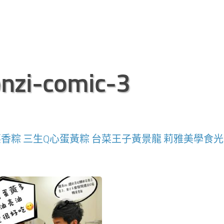
nzi-comic-3
香粽 三生Q心蛋黃粽 台菜王子黃景龍 莉雅美學食光