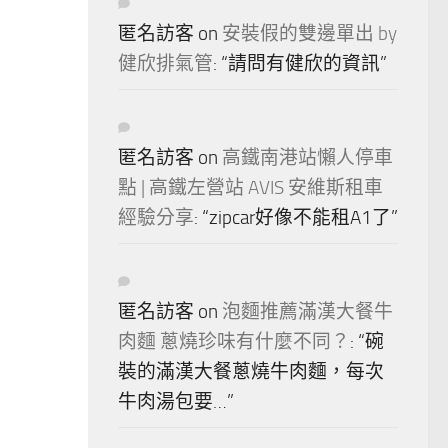
匿名訪客
on
安裝假的雙邊單出 by
健欣排氣管
: “
請問有健欣的資訊
”
匿名訪客
on
高鐵南港站懶人停車
點 | 高鐵左營站 AVIS 安維斯租車
經驗分享
: “
zipcar好像不能租A1了
”
匿名訪客
on
泡麵推薦滿漢大餐牛
肉麵 蔥燒珍味有什麼不同？
: “
碗
裝的滿漢大餐蔥燒牛肉麵，每次
牛肉湯包要…
”