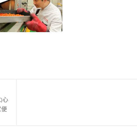
Q心
家便