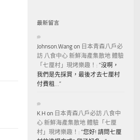
最新留言
Johnson.Wang
on
日本青森八戶必
訪 八食中心 新鮮海產集散地 體驗
「七厘村」現烤樂趣！
: “
沒啊，
我們是先採買，最後才去七厘村
付費租…
”
K.H
on
日本青森八戶必訪 八食中
心 新鮮海產集散地 體驗「七厘
村」現烤樂趣！
: “
您好! 請問七厘