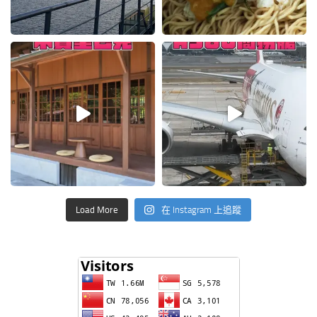
Load More
在 Instagram 上追蹤