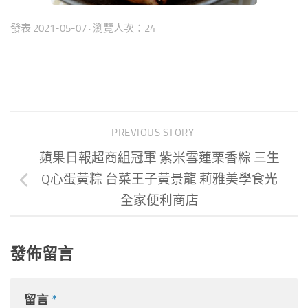
發表
2021-05-07
· 瀏覽人次：24
PREVIOUS STORY
蘋果日報超商組冠軍 紫米雪蓮栗香粽 三生
Q心蛋黃粽 台菜王子黃景龍 莉雅美學食光
全家便利商店
發佈留言
留言
*