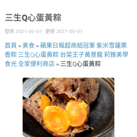
三生Q心蛋黃粽
發表
2021-05-07
· 更新
2021-05-07
首頁
»
美食
»
蘋果日報超商組冠軍 紫米雪蓮栗
香粽 三生Q心蛋黃粽 台菜王子黃景龍 莉雅美學
食光 全家便利商店
»
三生Q心蛋黃粽