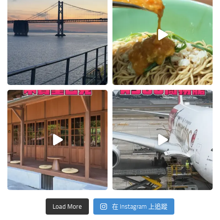
Load More
在 Instagram 上追蹤