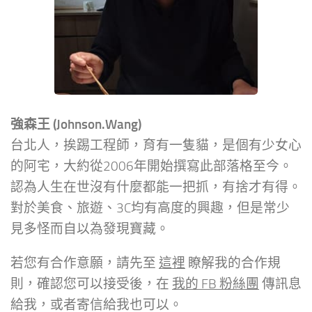
強森王 (Johnson.Wang)
台北人，挨踢工程師，育有一隻貓，是個有少女心
的阿宅，大約從2006年開始撰寫此部落格至今。
認為人生在世沒有什麼都能一把抓，有捨才有得。
對於美食、旅遊、3C均有高度的興趣，但是常少
見多怪而自以為發現寶藏。
若您有合作意願，請先至
這裡
瞭解我的合作規
則，確認您可以接受後，在
我的 FB 粉絲團
傳訊息
給我，或者寄信給我也可以。