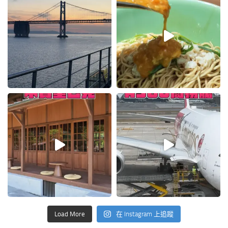
Load More
在 Instagram 上追蹤