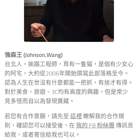
強森王 (Johnson.Wang)
台北人，挨踢工程師，育有一隻貓，是個有少女心
的阿宅，大約從2006年開始撰寫此部落格至今。
認為人生在世沒有什麼都能一把抓，有捨才有得。
對於美食、旅遊、3C均有高度的興趣，但是常少
見多怪而自以為發現寶藏。
若您有合作意願，請先至
這裡
瞭解我的合作規
則，確認您可以接受後，在
我的 FB 粉絲團
傳訊息
給我，或者寄信給我也可以。