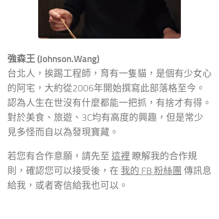
強森王 (Johnson.Wang)
台北人，挨踢工程師，育有一隻貓，是個有少女心
的阿宅，大約從2006年開始撰寫此部落格至今。
認為人生在世沒有什麼都能一把抓，有捨才有得。
對於美食、旅遊、3C均有高度的興趣，但是常少
見多怪而自以為發現寶藏。
若您有合作意願，請先至
這裡
瞭解我的合作規
則，確認您可以接受後，在
我的 FB 粉絲團
傳訊息
給我，或者寄信給我也可以。