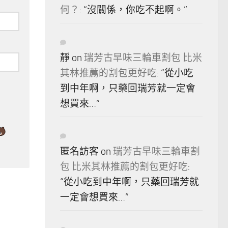
何？
: “
沒關係，你吃不起啊。
”
靜
on
瑞芳古早味三輪車割包 比米
其林推薦的割包更好吃
: “
從小吃
到中年啊，只藥回瑞芳就一定會
想買來…
”
匿名訪客
on
瑞芳古早味三輪車割
包 比米其林推薦的割包更好吃
:
“
從小吃到中年啊，只藥回瑞芳就
一定會想買來…
”