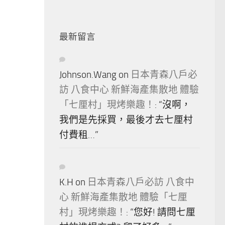
最新留言
Johnson.Wang
on
日本青森八戶必
訪 八食中心 新鮮海產集散地 體驗
「七厘村」現烤樂趣！
: “
沒啊，
我們是先採買，最後才去七厘村
付費租…
”
K.H
on
日本青森八戶必訪 八食中
心 新鮮海產集散地 體驗「七厘
村」現烤樂趣！
: “
您好! 請問七厘