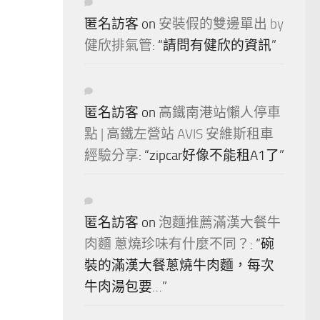
匿名訪客
on
安裝假的雙邊單出 by
健欣排氣管
: “
請問有健欣的資訊
”
匿名訪客
on
高鐵南港站懶人停車
點 | 高鐵左營站 AVIS 安維斯租車
經驗分享
: “
zipcar好像不能租A1了
”
匿名訪客
on
泡麵推薦滿漢大餐牛
肉麵 蔥燒珍味有什麼不同？
: “
碗
裝的滿漢大餐蔥燒牛肉麵，每次
牛肉湯包要…
”