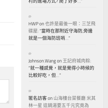
村的進場方式? 爬了好多…
”
HWP
on
也許是最後一眼：三芝飛
碟屋
: “
當時在那附近守海防,旁邊
就是一個海防班哨…
”
Johnson.Wang
on
王記府城肉粽
:
“
就一種感覺，就是覺得小時候的
比較好吃，但…
”
匿名訪客
on
山海樓台菜餐廳 米其
林一星 這鍋湯要五千元究竟為