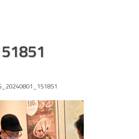
151851
G_20240801_151851