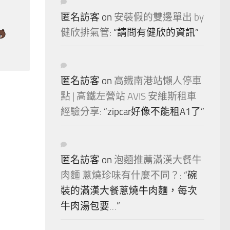
匿名訪客
on
安裝假的雙邊單出 by
健欣排氣管
: “
請問有健欣的資訊
”
匿名訪客
on
高鐵南港站懶人停車
點 | 高鐵左營站 AVIS 安維斯租車
經驗分享
: “
zipcar好像不能租A1了
”
匿名訪客
on
泡麵推薦滿漢大餐牛
肉麵 蔥燒珍味有什麼不同？
: “
碗
裝的滿漢大餐蔥燒牛肉麵，每次
牛肉湯包要…
”