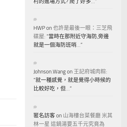
村的進場方式? 爬了好多…
”
HWP
on
也許是最後一眼：三芝飛
碟屋
: “
當時在那附近守海防,旁邊
就是一個海防班哨…
”
Johnson.Wang
on
王記府城肉粽
:
“
就一種感覺，就是覺得小時候的
比較好吃，但…
”
匿名訪客
on
山海樓台菜餐廳 米其
林一星 這鍋湯要五千元究竟為