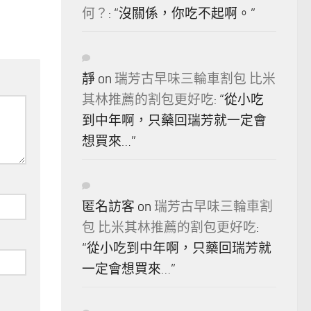
何？
: “
沒關係，你吃不起啊。
”
靜
on
瑞芳古早味三輪車割包 比米
其林推薦的割包更好吃
: “
從小吃
到中年啊，只藥回瑞芳就一定會
想買來…
”
匿名訪客
on
瑞芳古早味三輪車割
包 比米其林推薦的割包更好吃
:
“
從小吃到中年啊，只藥回瑞芳就
一定會想買來…
”