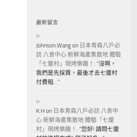
最新留言
Johnson.Wang
on
日本青森八戶必
訪 八食中心 新鮮海產集散地 體驗
「七厘村」現烤樂趣！
: “
沒啊，
我們是先採買，最後才去七厘村
付費租…
”
K.H
on
日本青森八戶必訪 八食中
心 新鮮海產集散地 體驗「七厘
村」現烤樂趣！
: “
您好! 請問七厘