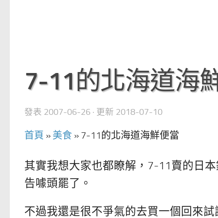
7-11的北海道海
發表
2007-06-26
· 更新
2018-07-10
首頁
»
美食
»
7-11的北海道海鮮便當
其實我想大家也都瞭解，7-11賣的日
告噱頭罷了。
不過我還是很不爭氣的去買一個回來試