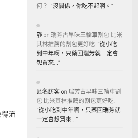
何？
: “
沒關係，你吃不起啊。
”
靜
on
瑞芳古早味三輪車割包 比米
其林推薦的割包更好吃
: “
從小吃
到中年啊，只藥回瑞芳就一定會
想買來…
”
匿名訪客
on
瑞芳古早味三輪車割
包 比米其林推薦的割包更好吃
:
“
從小吃到中年啊，只藥回瑞芳就
免得流
一定會想買來…
”