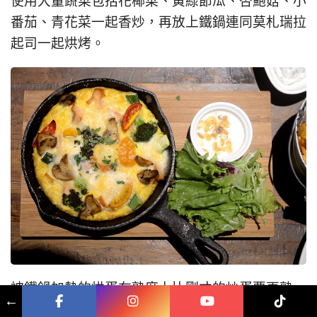
使用大量蔬菜包括花椰菜、黃綠節瓜、杏鮑菇、小
番茄、青花菜一起香炒，再放上鐵鍋連同莫札瑞拉
起司一起烘烤。
被鐵鍋加熱的烘蛋在熟度上比剛才的炒蛋要更熟，
←
口感比較紮實，卻更有蛋香。