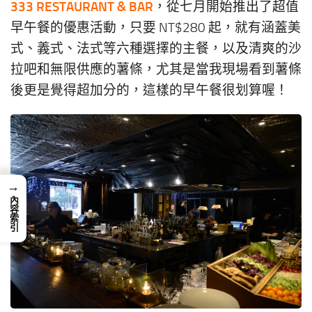
333 RESTAURANT & BAR
，從七月開始推出了超值
早午餐的優惠活動，只要 NT$280 起，就有涵蓋美
式、義式、法式等六種選擇的主餐，以及清爽的沙
拉吧和無限供應的薯條，尤其是當我現場看到薯條
後更是覺得超加分的，這樣的早午餐很划算喔！
→
內容索引