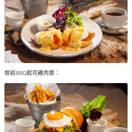
熔岩BBQ起司雞肉堡：