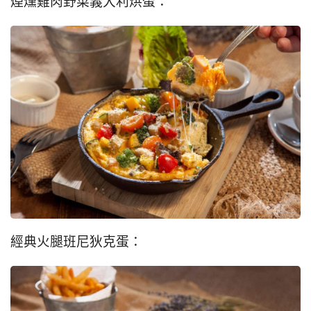
煙燻雞肉野菜義大利烘蛋：
經典火腿班尼狄克蛋：