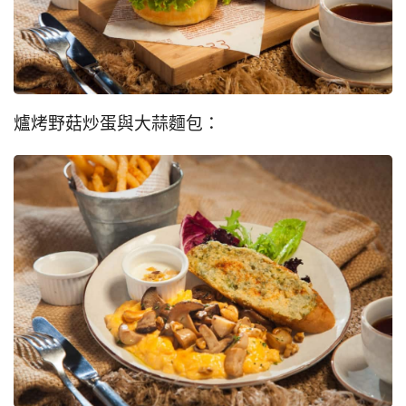
爐烤野菇炒蛋與大蒜麵包：