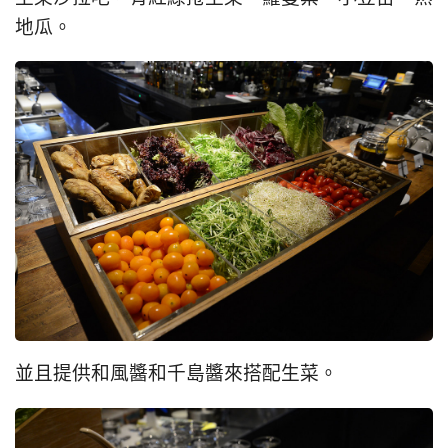
地瓜。
並且提供和風醬和千島醬來搭配生菜。