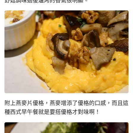
野菇調味過後爐烤的香氣很明顯。
附上燕麥片優格，燕麥增添了優格的口感，而且這
種西式早午餐就是要搭優格才對味啊！