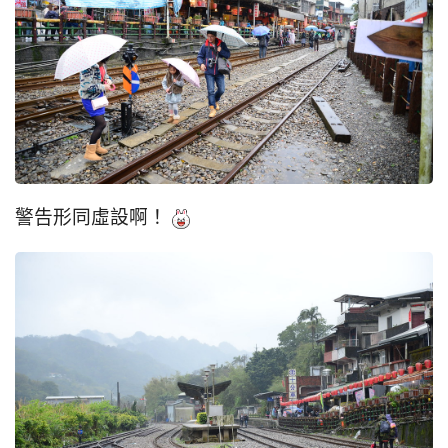
警告形同虛設啊！