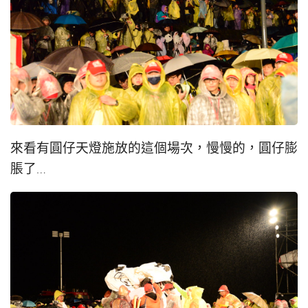
來看有圓仔天燈施放的這個場次，慢慢的，圓仔膨
脹了…