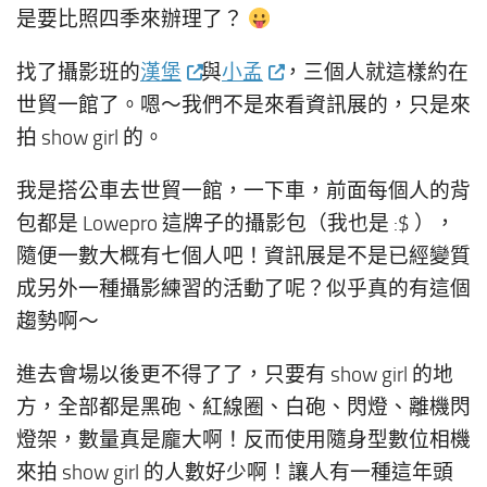
是要比照四季來辦理了？
找了攝影班的
漢堡
與
小孟
，三個人就這樣約在
世貿一館了。嗯～我們不是來看資訊展的，只是來
拍 show girl 的。
我是搭公車去世貿一館，一下車，前面每個人的背
包都是 Lowepro 這牌子的攝影包（我也是 :$ ），
隨便一數大概有七個人吧！資訊展是不是已經變質
成另外一種攝影練習的活動了呢？似乎真的有這個
趨勢啊～
進去會場以後更不得了了，只要有 show girl 的地
方，全部都是黑砲、紅線圈、白砲、閃燈、離機閃
燈架，數量真是龐大啊！反而使用隨身型數位相機
來拍 show girl 的人數好少啊！讓人有一種這年頭