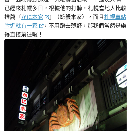
已經來札幌多日，根據他的打聽，札幌當地人比較
推薦『
かに本家
』（螃蟹本家），而且
札幌車站
附近就有一家
，不用跑去薄野，那我們當然是樂
得直接前往囉！