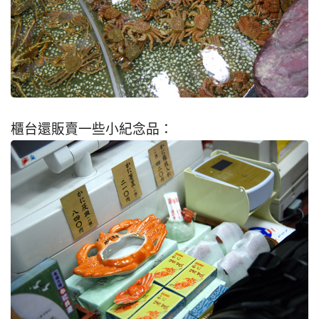
櫃台還販賣一些小紀念品：