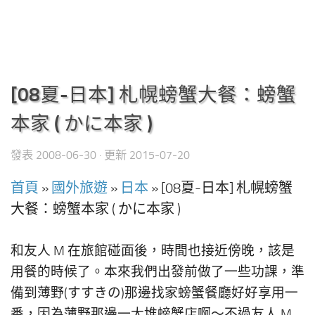
[08夏-日本] 札幌螃蟹大餐：螃蟹
本家 ( かに本家 )
發表
2008-06-30
· 更新
2015-07-20
首頁
»
國外旅遊
»
日本
»
[08夏-日本] 札幌螃蟹
大餐：螃蟹本家 ( かに本家 )
和友人 M 在旅館碰面後，時間也接近傍晚，該是
用餐的時候了。本來我們出發前做了一些功課，準
備到薄野(すすきの)那邊找家螃蟹餐廳好好享用一
番，因為薄野那邊一大堆螃蟹店啊～不過友人 M