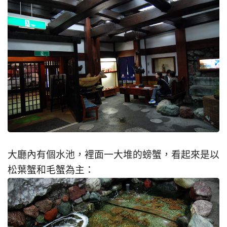
大廳內有個水池，裡面一大堆的螃蟹，看起來是以
松葉蟹和毛蟹為主：