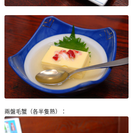
兩盤毛蟹（各半隻熟）：