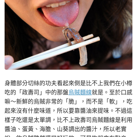
身體部分切絲的功夫看起來倒是比不上我們在小樽
吃的「政壽司」中的那盤
烏賊麵線
就是。至於口感
嘛～新鮮的烏賊非常的「脆」，而不是「軟」，吃
起來沒有什麼味道，所以要靠醬油來提味。不過這
樣子吃還是太單調，比不上政壽司烏賊麵線是利用
醬油、蛋黃、海膽、山葵調出的醬汁，所以老實