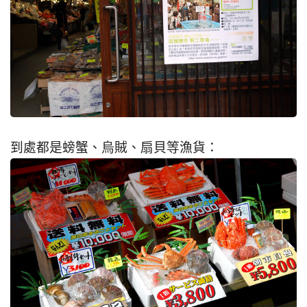
到處都是螃蟹、烏賊、扇貝等漁貨：