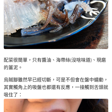
配菜很簡單，只有醬油、海帶絲(沒啥味道)、現磨
的薑泥。
烏賊腳雖然早已經切斷，可是不但會在盤中蠕動，
其實觸角上的吸盤也都還有反應，一接觸到舌頭就
吸住了：