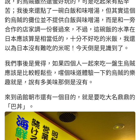
說，釣烏賊雖然還蠻好玩的，可是吃起來有點辛
苦；我後來還點了一碗白飯和味噌湯，但其實這個
釣烏賊的攤位並不提供白飯與味噌湯，而是和一旁
合作的店家調一份餐過來，不過，這碗飯的水準在
日本應該算是相當低的，十分不好吃的米飯，我還
以為日本沒有難吃的米呢！今天倒是見識到了。
我們事後是覺得，如果四個人一起來吃一盤生烏賊
應該是比較輕鬆些，嚐個味道體驗一下釣烏賊的樂
趣就是，說有多美味那倒是沒有。
來到函館朝市還有一個目的，就是要吃大名鼎鼎的
「巴丼」。