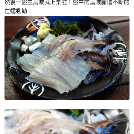
然後一盤生烏賊就上桌啦！盤中的烏賊腳還不斷的
在蠕動勒！