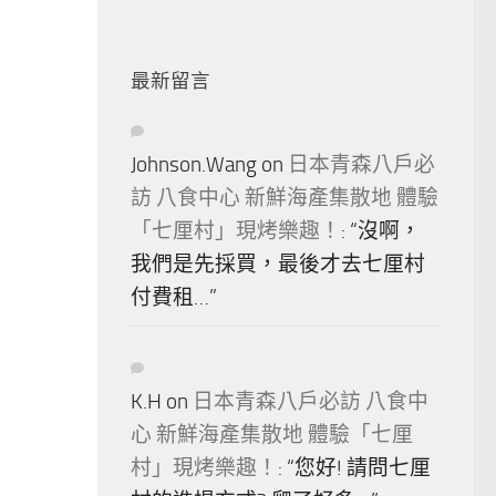
最新留言
Johnson.Wang
on
日本青森八戶必
訪 八食中心 新鮮海產集散地 體驗
「七厘村」現烤樂趣！
: “
沒啊，
我們是先採買，最後才去七厘村
付費租…
”
K.H
on
日本青森八戶必訪 八食中
心 新鮮海產集散地 體驗「七厘
村」現烤樂趣！
: “
您好! 請問七厘