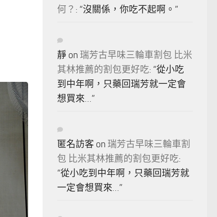
何？
: “
沒關係，你吃不起啊。
”
靜
on
瑞芳古早味三輪車割包 比米
其林推薦的割包更好吃
: “
從小吃
到中年啊，只藥回瑞芳就一定會
想買來…
”
匿名訪客
on
瑞芳古早味三輪車割
包 比米其林推薦的割包更好吃
:
“
從小吃到中年啊，只藥回瑞芳就
一定會想買來…
”