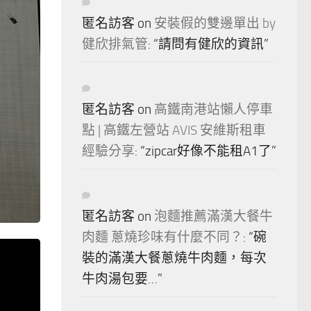
匿名訪客
on
安裝假的雙邊單出 by
健欣排氣管
: “
請問有健欣的資訊
”
匿名訪客
on
高鐵南港站懶人停車
點 | 高鐵左營站 AVIS 安維斯租車
經驗分享
: “
zipcar好像不能租A1了
”
匿名訪客
on
泡麵推薦滿漢大餐牛
肉麵 蔥燒珍味有什麼不同？
: “
碗
裝的滿漢大餐蔥燒牛肉麵，每次
牛肉湯包要…
”