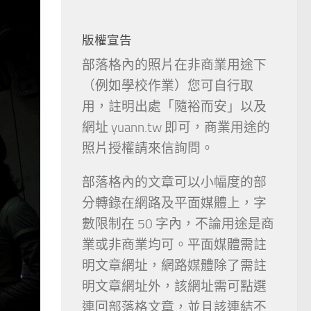
版權宣告
部落格內的照片在非商業用途下
（例如學校作業）您可自行取
用，註明出處「隨裕而安」以及
網址 yuann.tw 即可，商業用途的
照片授權請來信詢問。
部落格內的文章可以小幅度的部
分轉錄在網路及平面媒體上，字
數限制在 50 字內，不論用途是商
業或非商業均可。平面媒體需註
明文章網址，網路媒體除了需註
明文章網址外，該網址需可點選
連回部落格文章，並且該連結不