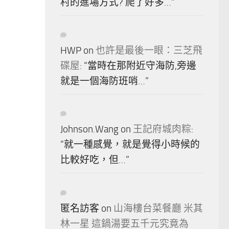
村的進場方式? 爬了好多…
”
HWP
on
也許是最後一眼：三芝飛
碟屋
: “
當時在那附近守海防,旁邊
就是一個海防班哨…
”
Johnson.Wang
on
王記府城肉粽
:
“
就一種感覺，就是覺得小時候的
比較好吃，但…
”
匿名訪客
on
山海樓台菜餐廳 米其
林一星 這鍋湯要五千元究竟為