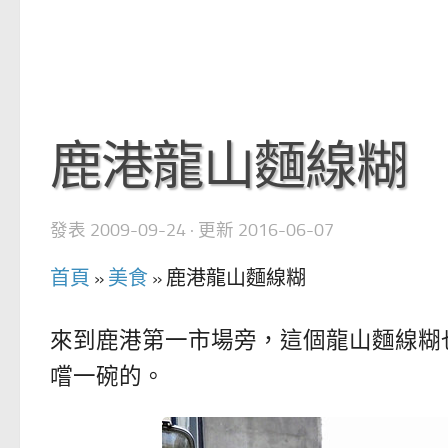
鹿港龍山麵線糊
發表
2009-09-24
· 更新
2016-06-07
首頁
»
美食
»
鹿港龍山麵線糊
來到鹿港第一市場旁，這個龍山麵線糊
嚐一碗的。