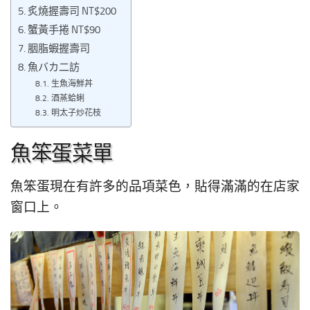
炙燒握壽司 NT$200
蟹黃手捲 NT$90
胭脂蝦握壽司
魚バカ二訪
生魚海鮮丼
酒蒸蛤蜊
明太子炒花枝
魚笨蛋菜單
魚笨蛋現在有許多的品項菜色，貼得滿滿的在店家
窗口上。