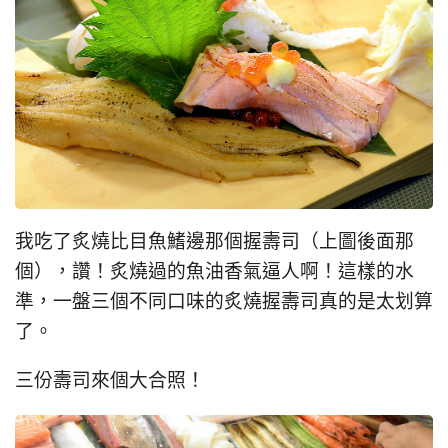
我吃了炙燒比目魚鰭邊那個握壽司（上圖後面那
個），讚！炙燒過的魚油香氣逼人啊！這樣的水
準，一盤三個不同口味的炙燒握壽司真的是太划算
了。
三份壽司來個大合照！