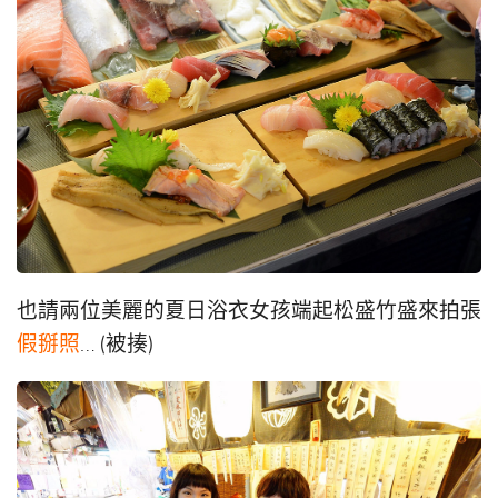
也請兩位美麗的夏日浴衣女孩端起松盛竹盛來拍張
假掰照
… (被揍)