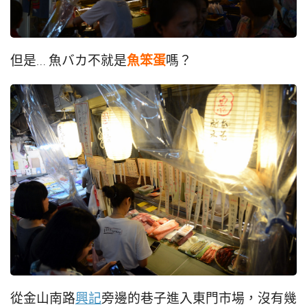
魚笨蛋
但是… 魚バカ不就是
嗎？
從金山南路
興記
旁邊的巷子進入東門市場，沒有幾