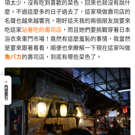
項太少，沒有吃到喜歡的菜色，回來也就沒有說什
麼。不過這麼多的日子過去了，這家現做壽司店的
名聲也越來越響亮，剛好這天我的兩個朋友說要來
吃這家
站著吃的壽司店
，而且她們要挑戰穿著日本
浴衣來東門市場！竟然有這麼羞恥的事情，我當然
是要來跟著看看，順便也來瞭解一下現在這家叫做
魚バカ
的壽司店，到底有哪些菜色了。
→
內容索引