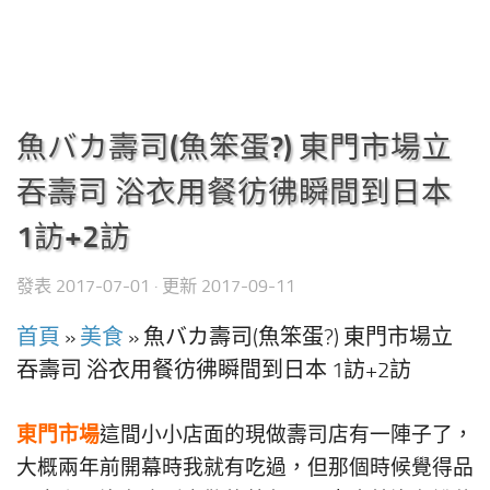
魚バカ壽司(魚笨蛋?) 東門市場立
吞壽司 浴衣用餐彷彿瞬間到日本
1訪+2訪
發表
2017-07-01
· 更新
2017-09-11
首頁
»
美食
»
魚バカ壽司(魚笨蛋?) 東門市場立
吞壽司 浴衣用餐彷彿瞬間到日本 1訪+2訪
東門市場
這間小小店面的現做壽司店有一陣子了，
大概兩年前開幕時我就有吃過，但那個時候覺得品