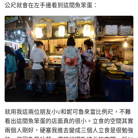
公尺就會在左手邊看到這間魚笨蛋：
就用我這兩位朋友小V和妮可魯來當比例尺，不難
看出這間魚笨蛋的店面真的很小。立食的空間其實
兩個人剛好，硬塞我進去變成三個人立食是很勉強