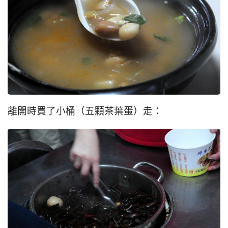
離開時買了小桶（五顆茶葉蛋）走：