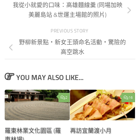
我從小就愛的口味：高雄麵線羹 (同場加映
美麗島站 &世運主場館的照片)
PREVIOUS STORY
野柳新景點‧新女王頭命名活動‧驚險的
高空跳水
YOU MAY ALSO LIKE...
2
16
羅東林業文化園區 (羅
再訪宜蘭渡小月
東林場)