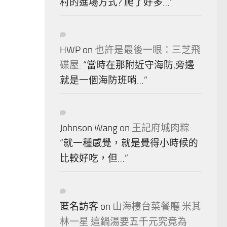
村的進場方式? 爬了好多…
”
HWP
on
也許是最後一眼：三芝飛
碟屋
: “
當時在那附近守海防,旁邊
就是一個海防班哨…
”
Johnson.Wang
on
王記府城肉粽
:
“
就一種感覺，就是覺得小時候的
比較好吃，但…
”
匿名訪客
on
山海樓台菜餐廳 米其
林一星 這鍋湯要五千元究竟為