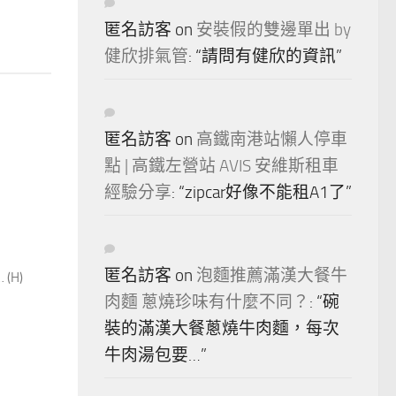
匿名訪客
on
安裝假的雙邊單出 by
健欣排氣管
: “
請問有健欣的資訊
”
匿名訪客
on
高鐵南港站懶人停車
點 | 高鐵左營站 AVIS 安維斯租車
經驗分享
: “
zipcar好像不能租A1了
”
匿名訪客
on
泡麵推薦滿漢大餐牛
H)
肉麵 蔥燒珍味有什麼不同？
: “
碗
裝的滿漢大餐蔥燒牛肉麵，每次
牛肉湯包要…
”