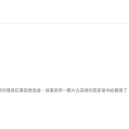
的確是紅蘿蔔推進器，接著是把一顆大白菜樣的衛星基地給轟爆了… (