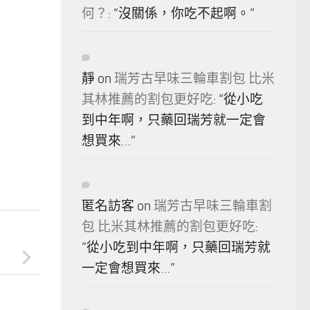
何？
: “
沒關係，你吃不起啊。
”
靜
on
瑞芳古早味三輪車割包 比米
其林推薦的割包更好吃
: “
從小吃
到中年啊，只藥回瑞芳就一定會
想買來…
”
匿名訪客
on
瑞芳古早味三輪車割
包 比米其林推薦的割包更好吃
:
“
從小吃到中年啊，只藥回瑞芳就
一定會想買來…
”