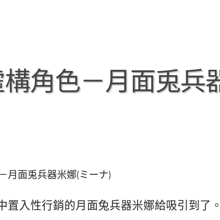
虛構角色－月面兎兵
－月面兎兵器米娜(ミーナ)
中置入性行銷的月面兔兵器米娜給吸引到了