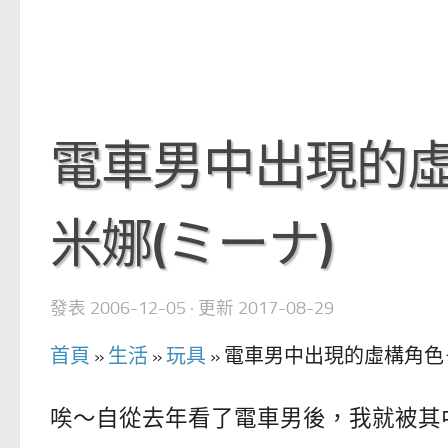
電車男中出現的
米娜(ミーナ)
發表
2006-12-05
· 更新
2017-08-29
首頁
»
生活
»
玩具
»
電車男中出現的虛構角色
唉～自從去年看了電車男後，我就被其