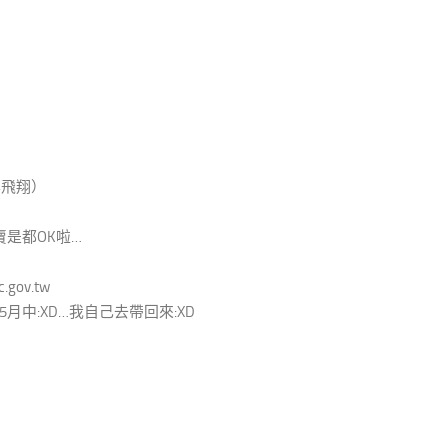
與飛翔）
是都OK啦…
gov.tw
中:XD…我自己去帶回來:XD