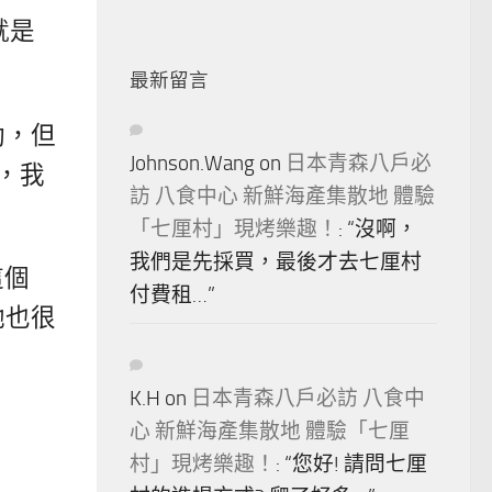
就是
最新留言
動，但
Johnson.Wang
on
日本青森八戶必
，我
訪 八食中心 新鮮海產集散地 體驗
「七厘村」現烤樂趣！
: “
沒啊，
我們是先採買，最後才去七厘村
這個
付費租…
”
她也很
K.H
on
日本青森八戶必訪 八食中
心 新鮮海產集散地 體驗「七厘
村」現烤樂趣！
: “
您好! 請問七厘