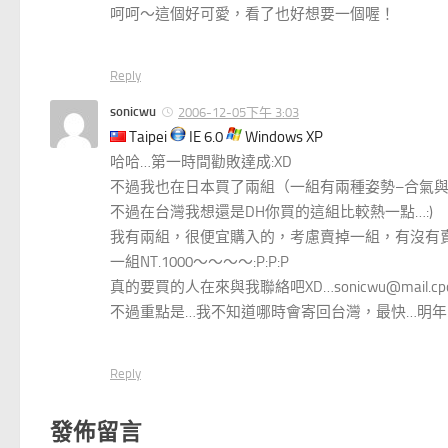
呵呵～這個好可愛，看了也好想要一個喔！
Reply
sonicwu
2006-12-05下午 3:03
Taipei
IE 6.0
Windows XP
哈哈…第一時間勸敗達成:XD
不過我也在日本買了兩組（一組有兩種姿勢–合氣
不過在台灣我想還是DH你買的這組比較熱一點…:)
我有兩組，很便宜購入的，考慮賣掉一組，有沒有賣
一組NT.1000～～～～:P:P:P
真的要買的人在來與我聯絡吧XD…sonicwu@mail.cpc.
不過重點是…我不知道哪時會寄回台灣，最快…明年5月
Reply
發佈留言