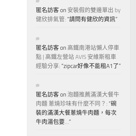
匿名訪客
on
安裝假的雙邊單出 by
健欣排氣管
: “
請問有健欣的資訊
”
匿名訪客
on
高鐵南港站懶人停車
點 | 高鐵左營站 AVIS 安維斯租車
經驗分享
: “
zipcar好像不能租A1了
”
匿名訪客
on
泡麵推薦滿漢大餐牛
肉麵 蔥燒珍味有什麼不同？
: “
碗
裝的滿漢大餐蔥燒牛肉麵，每次
牛肉湯包要…
”