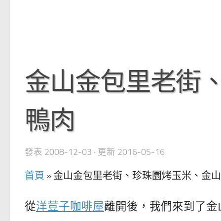
金山金包里老街
鴨肉
發表
2008-12-03
· 更新
2016-05-16
首頁
»
金山金包里老街、珍珠園烤玉米、金山
從
洋荳子咖啡屋
離開後，我們來到了金