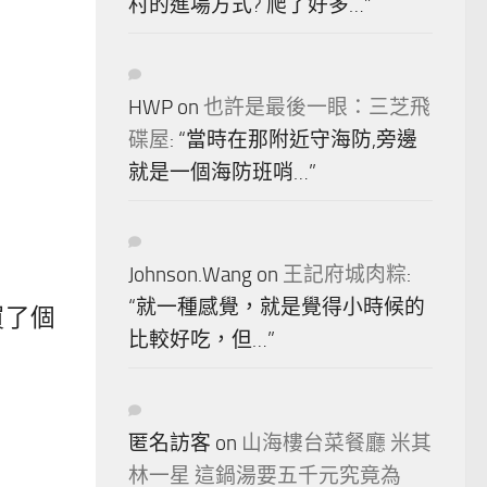
村的進場方式? 爬了好多…
”
HWP
on
也許是最後一眼：三芝飛
碟屋
: “
當時在那附近守海防,旁邊
就是一個海防班哨…
”
Johnson.Wang
on
王記府城肉粽
:
“
就一種感覺，就是覺得小時候的
買了個
比較好吃，但…
”
匿名訪客
on
山海樓台菜餐廳 米其
林一星 這鍋湯要五千元究竟為