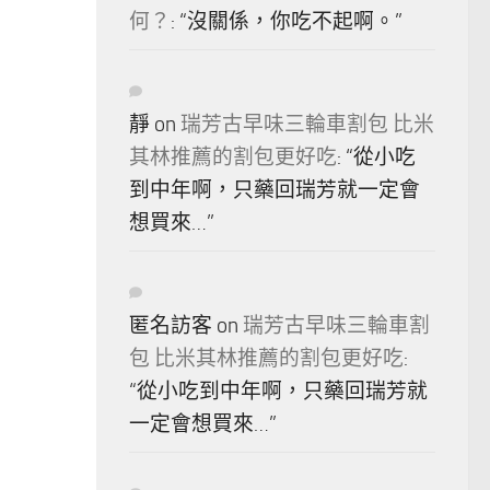
何？
: “
沒關係，你吃不起啊。
”
靜
on
瑞芳古早味三輪車割包 比米
其林推薦的割包更好吃
: “
從小吃
到中年啊，只藥回瑞芳就一定會
想買來…
”
匿名訪客
on
瑞芳古早味三輪車割
包 比米其林推薦的割包更好吃
:
“
從小吃到中年啊，只藥回瑞芳就
一定會想買來…
”