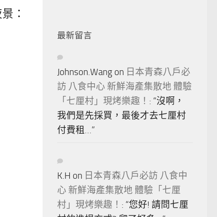
夜景：
最新留言
Johnson.Wang
on
日本青森八戶必
訪 八食中心 新鮮海產集散地 體驗
「七厘村」現烤樂趣！
: “
沒啊，
我們是先採買，最後才去七厘村
付費租…
”
K.H
on
日本青森八戶必訪 八食中
心 新鮮海產集散地 體驗「七厘
村」現烤樂趣！
: “
您好! 請問七厘