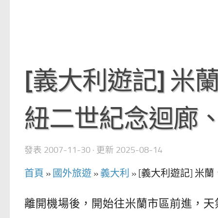
[義大利遊記] 
紐二世紀念迴廊
發表
2007-11-30
· 更新
2025-08-14
首頁
»
國外旅遊
»
義大利
»
[義大利遊記] 
離開機場後，開始往米蘭市區前進，天