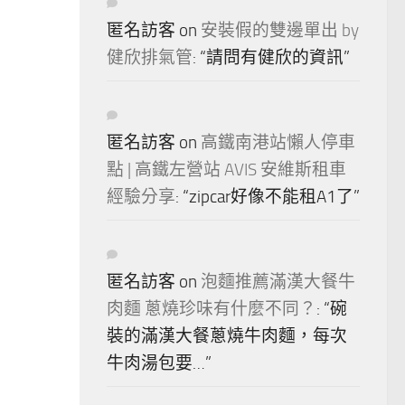
匿名訪客
on
安裝假的雙邊單出 by
健欣排氣管
: “
請問有健欣的資訊
”
匿名訪客
on
高鐵南港站懶人停車
點 | 高鐵左營站 AVIS 安維斯租車
經驗分享
: “
zipcar好像不能租A1了
”
匿名訪客
on
泡麵推薦滿漢大餐牛
肉麵 蔥燒珍味有什麼不同？
: “
碗
裝的滿漢大餐蔥燒牛肉麵，每次
牛肉湯包要…
”