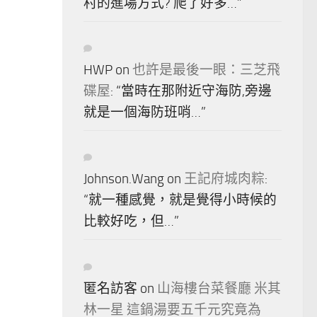
村的進場方式? 爬了好多…
”
HWP
on
也許是最後一眼：三芝飛
碟屋
: “
當時在那附近守海防,旁邊
就是一個海防班哨…
”
Johnson.Wang
on
王記府城肉粽
:
“
就一種感覺，就是覺得小時候的
比較好吃，但…
”
匿名訪客
on
山海樓台菜餐廳 米其
林一星 這鍋湯要五千元究竟為