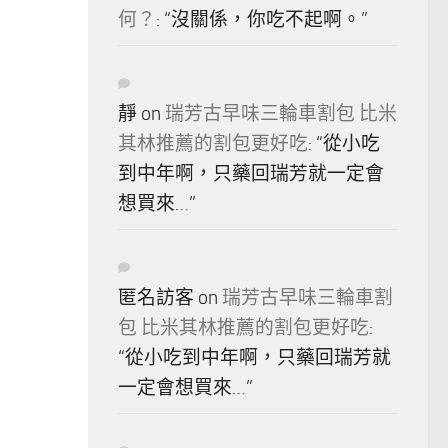
何？
: “
沒關係，你吃不起啊。
”
靜
on
瑞芳古早味三輪車割包 比米
其林推薦的割包更好吃
: “
從小吃
到中年啊，只藥回瑞芳就一定會
想買來…
”
匿名訪客
on
瑞芳古早味三輪車割
包 比米其林推薦的割包更好吃
:
“
從小吃到中年啊，只藥回瑞芳就
一定會想買來…
”