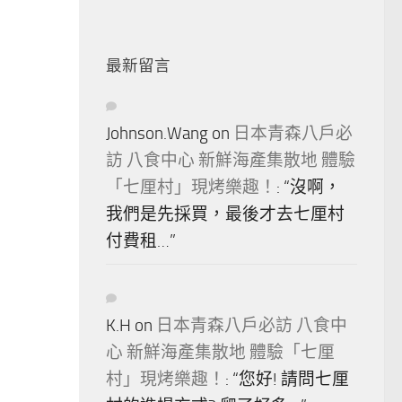
最新留言
Johnson.Wang
on
日本青森八戶必
訪 八食中心 新鮮海產集散地 體驗
「七厘村」現烤樂趣！
: “
沒啊，
我們是先採買，最後才去七厘村
付費租…
”
K.H
on
日本青森八戶必訪 八食中
心 新鮮海產集散地 體驗「七厘
村」現烤樂趣！
: “
您好! 請問七厘