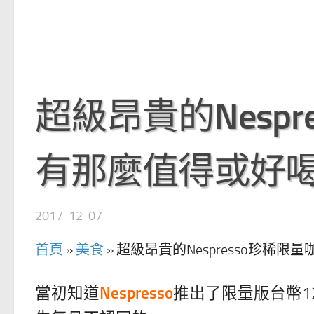
超級昂貴的Nesp
有那麼值得或好
2017-12-07
首頁
»
美食
»
超級昂貴的Nespresso珍稀
當初知道
Nespresso
推出了限量版台幣1