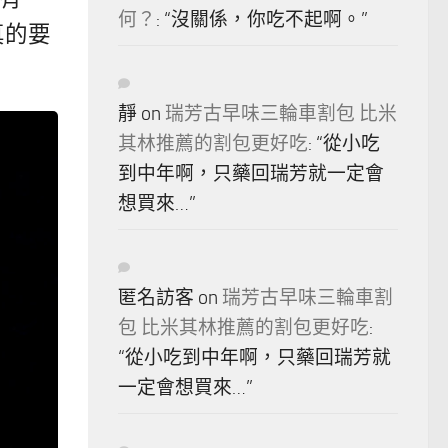
何？
: “
沒關係，你吃不起啊。
”
真的要
靜
on
瑞芳古早味三輪車割包 比米
其林推薦的割包更好吃
: “
從小吃
到中年啊，只藥回瑞芳就一定會
想買來…
”
匿名訪客
on
瑞芳古早味三輪車割
包 比米其林推薦的割包更好吃
:
“
從小吃到中年啊，只藥回瑞芳就
一定會想買來…
”