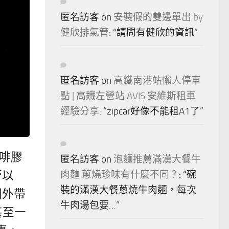
匿名訪客
on
安裝假的雙邊單出 by
健欣排氣管
: “
請問有健欣的資訊
”
匿名訪客
on
高鐵南港站懶人停車
點 | 高鐵左營站 AVIS 安維斯租車
經驗分享
: “
zipcar好像不能租A1了
”
咖啡膠
匿名訪客
on
泡麵推薦滿漢大餐牛
管以
肉麵 蔥燒珍味有什麼不同？
: “
碗
裝的滿漢大餐蔥燒牛肉麵，每次
國外帶
牛肉湯包要…
”
甚至一