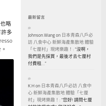
最新留言
我也略
有許多
Johnson.Wang
on
日本青森八戶必
sso
訪 八食中心 新鮮海產集散地 體驗
台。
「七厘村」現烤樂趣！
: “
沒啊，
我們是先採買，最後才去七厘村
付費租…
”
K.H
on
日本青森八戶必訪 八食中
心 新鮮海產集散地 體驗「七厘
村」現烤樂趣！
: “
您好! 請問七厘