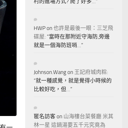
村的進場方式? 爬了好多…
”
HWP
on
也許是最後一眼：三芝飛
碟屋
: “
當時在那附近守海防,旁邊
就是一個海防班哨…
”
Johnson.Wang
on
王記府城肉粽
:
“
就一種感覺，就是覺得小時候的
比較好吃，但…
”
匿名訪客
on
山海樓台菜餐廳 米其
林一星 這鍋湯要五千元究竟為
質有一