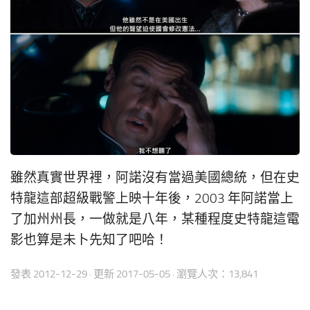
雖然真實世界裡，阿諾沒有當過美國總統，但在史
特龍這部超級戰警上映十年後，2003 年阿諾當上
了加州州長，一做就是八年，某種程度史特龍這電
影也算是未卜先知了吧哈！
發表
2012-12-29
· 更新
2017-05-05
· 瀏覽人次：13,841