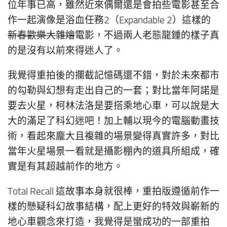
位年事已高，雖然近來偶爾還是會拍些電影甚至合
作一起演像是浴血任務2（Expandable 2）這樣的
新春歡樂大雜燴
電影，不過兩人老態龍鍾的樣子真
的是沒有以前來得迷人了。
我覺得重拍後的攔截記憶碼還不錯，對於未來都市
的勾勒與幻想有走出自己的一套；對比當年阿諾是
要去火星，柯林法洛是要搭乘地心車，可以說是大
大的滿足了科幻迷吧！加上輔以現今的電腦動畫技
術，看起來龐大且複雜的場景變得真實許多，對比
當年火星場景一看就是攝影棚內的道具所組成，確
實是有其超越前作的地方。
Total Recall 這故事本身就很棒，重拍版遵循前作一
樣的懸疑科幻故事結構，配上更好的特效與嶄新的
地心車觀念來打造，我覺得是蠻成功的一部重拍