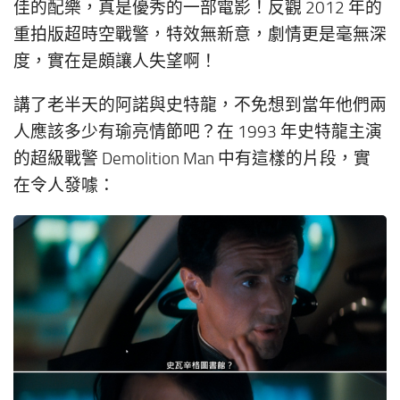
佳的配樂，真是優秀的一部電影！反觀 2012 年的
重拍版超時空戰警，特效無新意，劇情更是毫無深
度，實在是頗讓人失望啊！
講了老半天的阿諾與史特龍，不免想到當年他們兩
人應該多少有瑜亮情節吧？在 1993 年史特龍主演
的超級戰警 Demolition Man 中有這樣的片段，實
在令人發噱：