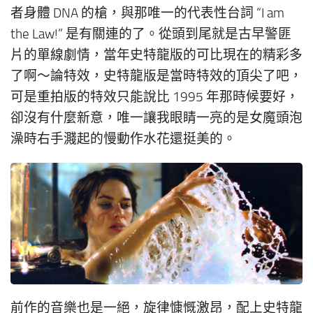
者身體 DNA 的槍，與那唯一的代表性台詞 “I am
the Law!” 是有關連的了。從頭到尾就是古早警匪
片的單線劇情，當年史特龍版的可比現在的精彩多
了啊～論特效，史特龍版是當時特效的頂尖了吧，
可是重拍版的特效只能說比 1995 年那時候要好，
卻沒有什麼新意，唯一讓我眼睛一亮的是女魔頭泡
澡時右手濺起的慢動作水花還挺美的。
前作的音樂也是一絕，旋律慷慨激昂，配上史特龍